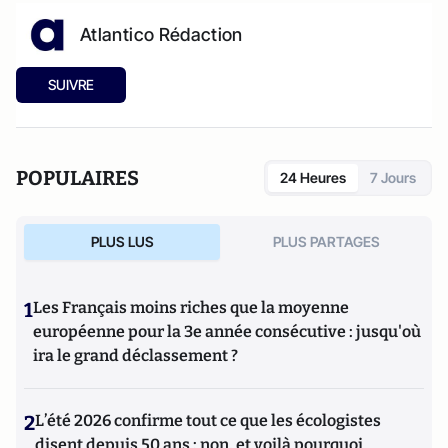
Atlantico Rédaction
SUIVRE
POPULAIRES
24 Heures
7 Jours
PLUS LUS
PLUS PARTAGES
1
Les Français moins riches que la moyenne
européenne pour la 3e année consécutive : jusqu'où
ira le grand déclassement ?
2
L’été 2026 confirme tout ce que les écologistes
disent depuis 50 ans : non, et voilà pourquoi