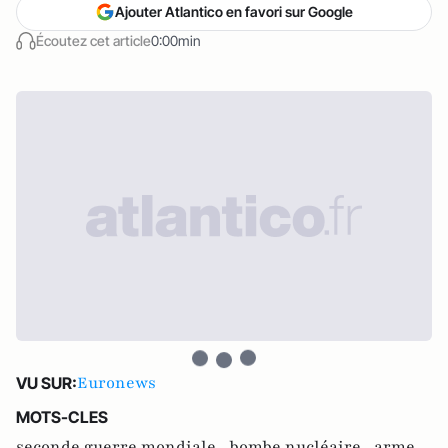
Ajouter Atlantico en favori sur Google
Écoutez cet article
0:00min
Euronews
VU SUR:
MOTS-CLES
seconde guerre mondiale ,
bombe nucléaire ,
arme