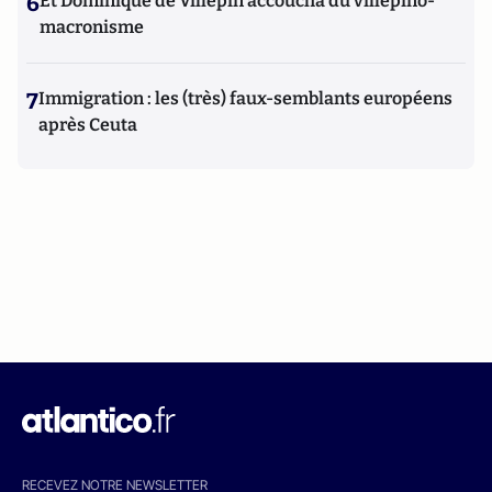
6
Et Dominique de Villepin accoucha du villepino-
macronisme
7
Immigration : les (très) faux-semblants européens
après Ceuta
RECEVEZ NOTRE NEWSLETTER