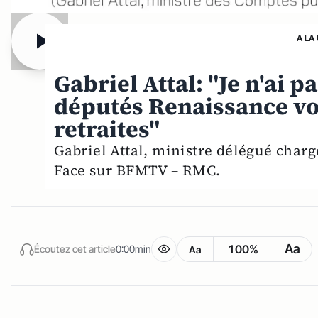
A LA
Gabriel Attal: "Je n'ai p
députés Renaissance vo
retraites"
Gabriel Attal, ministre délégué chargé
Face sur BFMTV – RMC.
Aa
100%
Écoutez cet article
0:00min
Aa