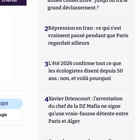
année consécutive : jusqu'où ira le
grand déclassement ?
2
Répression en Iran : ce qui s'est
vraiment passé pendant que Paris
regardait ailleurs
3
L’été 2026 confirme tout ce que
les écologistes disent depuis 50
ans : non, et voilà pourquoi
4
Xavier Driencourt : l’arrestation
SER
du chef de la DZ Mafia ne signe
qu’une vraie-fausse détente entre
ogle
Paris et Alger