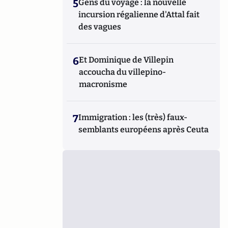
5
Gens du voyage : la nouvelle
incursion régalienne d'Attal fait
des vagues
6
Et Dominique de Villepin
accoucha du villepino-
macronisme
7
Immigration : les (très) faux-
semblants européens après Ceuta