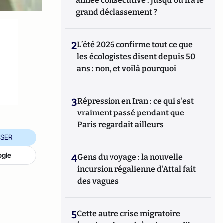
année consécutive : jusqu'où ira le
grand déclassement ?
2
L’été 2026 confirme tout ce que
les écologistes disent depuis 50
ans : non, et voilà pourquoi
3
Répression en Iran : ce qui s'est
vraiment passé pendant que
Paris regardait ailleurs
SER
ogle
4
Gens du voyage : la nouvelle
incursion régalienne d'Attal fait
des vagues
5
Cette autre crise migratoire