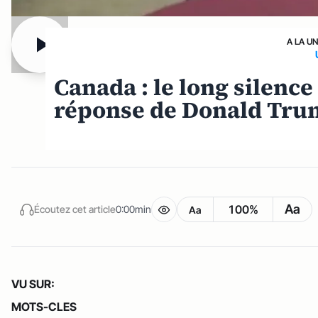
A LA U
Canada : le long silence
réponse de Donald Trum
Aa
100%
Écoutez cet article
0:00min
Aa
VU SUR:
MOTS-CLES