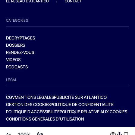
LE RESEAU D'ATLANTICO
/
CONTACT
CATEGORIES
DECRYPTAGES
DOSSIERS
RENDEZ-VOUS
VIDEOS
PODCASTS
LEGAL
CGV
MENTIONS LEGALES
PUBLICITE SUR ATLANTICO
GESTION DES COOKIES
POLITIQUE DE CONFIDENTIALITE
POLITIQUE D’ACCESSIBILITE
POLITIQUE RELATIVE AUX COOKIES
CONDITIONS GENERALES D’UTILISATION
Aa
100%
Aa