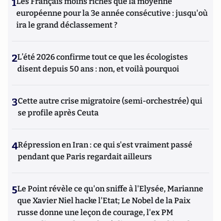
1
Les Français moins riches que la moyenne
européenne pour la 3e année consécutive : jusqu'où
ira le grand déclassement ?
2
L’été 2026 confirme tout ce que les écologistes
disent depuis 50 ans : non, et voilà pourquoi
3
Cette autre crise migratoire (semi-orchestrée) qui
se profile après Ceuta
4
Répression en Iran : ce qui s'est vraiment passé
pendant que Paris regardait ailleurs
5
Le Point révèle ce qu'on sniffe à l'Elysée, Marianne
que Xavier Niel hacke l'Etat; Le Nobel de la Paix
russe donne une leçon de courage, l'ex PM