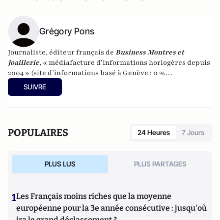
Grégory Pons
Journaliste, éditeur français de
Business Montres et
Joaillerie
, « médiafacture d’informations horlogères depuis
2004 » (site d’informations basé à Genève : 0 %
publicité-100 % liberté), spécialiste du marketing horloger
SUIVRE
et de l’analyse des marchés de la montre.
POPULAIRES
24 Heures
7 Jours
PLUS LUS
PLUS PARTAGES
1
Les Français moins riches que la moyenne
européenne pour la 3e année consécutive : jusqu'où
ira le grand déclassement ?