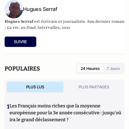
Hugues Serraf
Hugues Serraf
est écrivain et journaliste. Son dernier roman
:
La vie, au fond
, Intervalles, 2022
SUIVRE
POPULAIRES
24 Heures
7 Jours
PLUS LUS
PLUS PARTAGES
1
Les Français moins riches que la moyenne
européenne pour la 3e année consécutive : jusqu'où
ira le grand déclassement ?