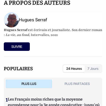
A PROPOS DES AUTEURS
Hugues Serraf
Hugues Serraf
est écrivain et journaliste. Son dernier roman
:
La vie, au fond
, Intervalles, 2022
SUIVRE
POPULAIRES
24 Heures
7 Jours
PLUS LUS
PLUS PARTAGES
1
Les Français moins riches que la moyenne
européenne pour la 3e année consécutive : jusqu'où