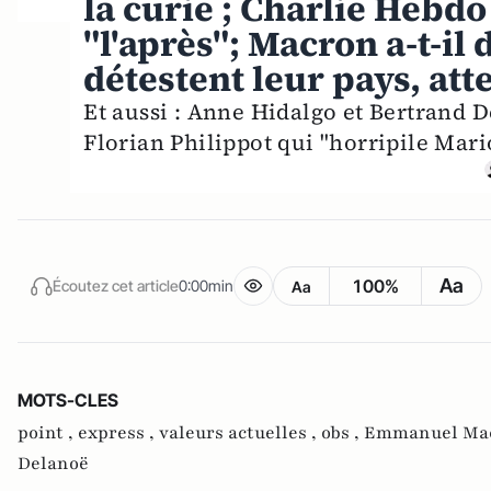
la curie ; Charlie Hebdo
"l'après"; Macron a-t-il 
détestent leur pays, att
Et aussi : Anne Hidalgo et Bertrand 
Florian Philippot qui "horripile Mar
Aa
100%
Écoutez cet article
0:00min
Aa
MOTS-CLES
point ,
express ,
valeurs actuelles ,
obs ,
Emmanuel Mac
Delanoë