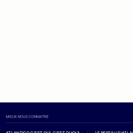
MIEUX NOUS CONNAITRE
ATLANTICO C'EST QUI, C'EST QUOI ?
/
LE RESEAU D'ATL