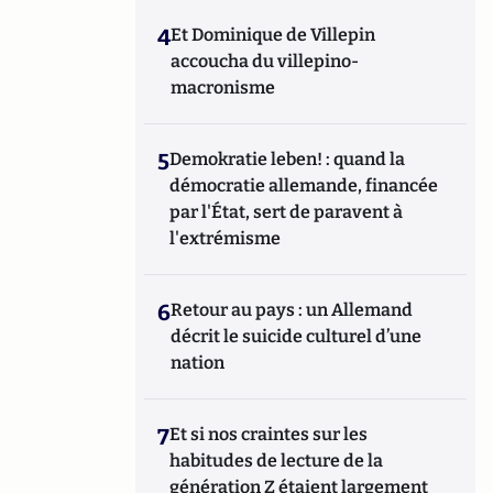
4
Et Dominique de Villepin
accoucha du villepino-
macronisme
5
Demokratie leben! : quand la
démocratie allemande, financée
par l'État, sert de paravent à
l'extrémisme
6
Retour au pays : un Allemand
décrit le suicide culturel d’une
nation
7
Et si nos craintes sur les
habitudes de lecture de la
génération Z étaient largement