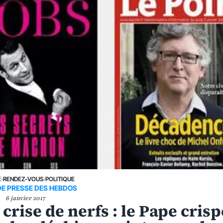
E
›
RENDEZ-VOUS
›
POLITIQUE
DE PRESSE DES HEBDOS
6 janvier 2017
 crise de nerfs : le Pape crisp