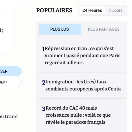
également réalisé les documentaires
Femme
députée, un homme comme les autres ?
i
POPULAIRES
24 Heures
7 Jours
(2014) et
Bruno Le Maire, l'Affranchi
(2015).
i;
PLUS LUS
PLUS PARTAGES
1
Répression en Iran : ce qui s'est
vraiment passé pendant que Paris
regardait ailleurs
SER
2
Immigration : les (très) faux-
ogle
semblants européens après Ceuta
3
Record du CAC 40 mais
croissance nulle : voilà ce que
ertrand
révèle le paradoxe français