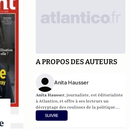
A PROPOS DES AUTEURS
Anita Hausser
Anita Hausser
, journaliste, est éditorialiste
à Atlantico, et offre à ses lecteurs un
décryptage des coulisses de la politique
française et internationale. Elle a
SUIVRE
notamment publié
Sarkozy, itinéraire d'une
e
ambition
(Editions l'Archipel, 2003). Elle a