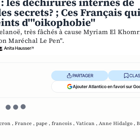
 : les déchirures internes de
des secrets? ; Ces Français qu
eints d'"oikophobie"
Delanoë, très fâchés à cause Myriam El Khomr
ion Maréchal Le Pen".
Anita Hausser
PARTAGER
CLAS
Ajouter Atlantico en favori sur Go
ron ,
France ,
pape ,
francois ,
Vatican ,
Anne Hidalgo ,
B