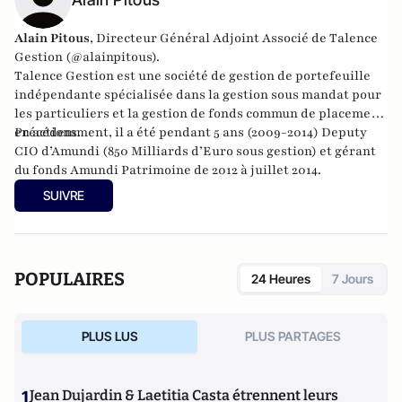
Alain Pitous
, Directeur Général Adjoint Associé de
Talence
Gestion
(@alainpitous).
Talence Gestion
est une société de gestion de portefeuille
indépendante spécialisée dans la gestion sous mandat pour
les particuliers et la gestion de fonds commun de placement
en actions.
Précédemment, il a été pendant 5 ans (2009-2014) Deputy
CIO d’Amundi (850 Milliards d’Euro sous gestion) et gérant
du fonds Amundi Patrimoine de 2012 à juillet 2014.
SUIVRE
POPULAIRES
24 Heures
7 Jours
PLUS LUS
PLUS PARTAGES
1
Jean Dujardin & Laetitia Casta étrennent leurs