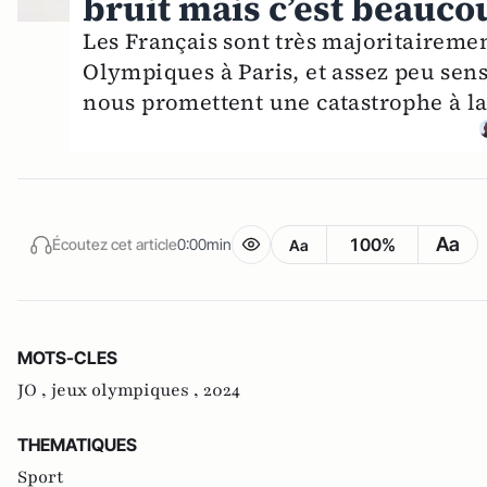
bruit mais c’est beauco
Les Français sont très majoritairemen
Olympiques à Paris, et assez peu sen
nous promettent une catastrophe à la 
Aa
100%
Écoutez cet article
0:00min
Aa
MOTS-CLES
JO ,
jeux olympiques ,
2024
THEMATIQUES
Sport