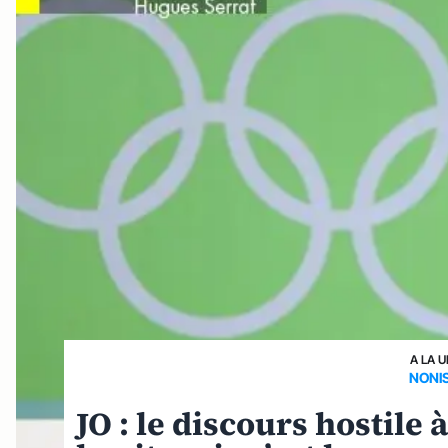
A LA 
NONI
JO : le discours hostile