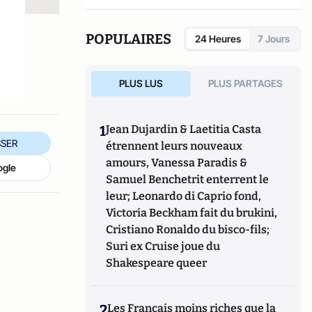
POPULAIRES
24 Heures
7 Jours
PLUS LUS
PLUS PARTAGES
1
Jean Dujardin & Laetitia Casta
SER
étrennent leurs nouveaux
amours, Vanessa Paradis &
ogle
Samuel Benchetrit enterrent le
leur; Leonardo di Caprio fond,
Victoria Beckham fait du brukini,
Cristiano Ronaldo du bisco-fils;
Suri ex Cruise joue du
Shakespeare queer
2
Les Français moins riches que la