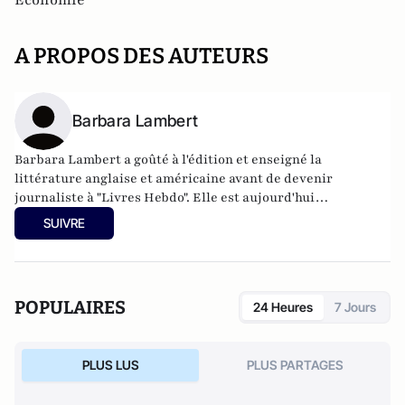
A PROPOS DES AUTEURS
Barbara Lambert
Barbara Lambert a goûté à l'édition et enseigné la
littérature anglaise et américaine avant de devenir
journaliste à "Livres Hebdo". Elle est aujourd'hui
responsable des rubriques société/idées d'Atlantico.fr.
SUIVRE
POPULAIRES
24 Heures
7 Jours
PLUS LUS
PLUS PARTAGES