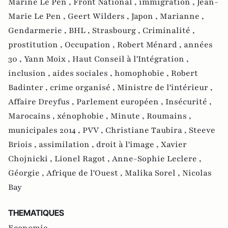
Marine Le Pen ,
Front National ,
immigration ,
Jean-
Marie Le Pen ,
Geert Wilders ,
Japon ,
Marianne ,
Gendarmerie ,
BHL ,
Strasbourg ,
Criminalité ,
prostitution ,
Occupation ,
Robert Ménard ,
années
30 ,
Yann Moix ,
Haut Conseil à l'Intégration ,
inclusion ,
aides sociales ,
homophobie ,
Robert
Badinter ,
crime organisé ,
Ministre de l'intérieur ,
Affaire Dreyfus ,
Parlement européen ,
Insécurité ,
Marocains ,
xénophobie ,
Minute ,
Roumains ,
municipales 2014 ,
PVV ,
Christiane Taubira ,
Steeve
Briois ,
assimilation ,
droit à l'image ,
Xavier
Chojnicki ,
Lionel Ragot ,
Anne-Sophie Leclere ,
Géorgie ,
Afrique de l'Ouest ,
Malika Sorel ,
Nicolas
Bay
THEMATIQUES
Economie