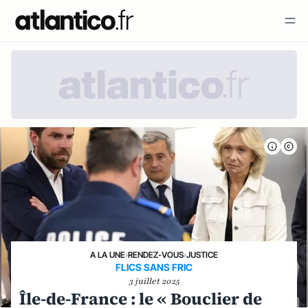
A LA UNE
›
RENDEZ-VOUS
›
JUSTICE
FLICS SANS FRIC
3 juillet 2025
Île-de-France : le « Bouclier de