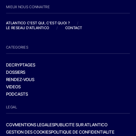
MIEUX NOUS CONNAITRE
ATLANTICO C'EST QUI, C'EST QUOI ?
/
LE RESEAU D'ATLANTICO
/
CONTACT
CATEGORIES
DECRYPTAGES
DOSSIERS
RENDEZ-VOUS
VIDEOS
PODCASTS
LEGAL
CGV
MENTIONS LEGALES
PUBLICITE SUR ATLANTICO
GESTION DES COOKIES
POLITIQUE DE CONFIDENTIALITE