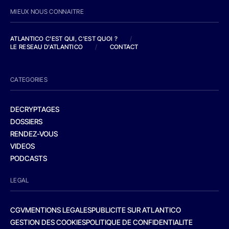
MIEUX NOUS CONNAITRE
ATLANTICO C'EST QUI, C'EST QUOI ?
/
LE RESEAU D'ATLANTICO
/
CONTACT
CATEGORIES
DECRYPTAGES
DOSSIERS
RENDEZ-VOUS
VIDEOS
PODCASTS
LEGAL
CGV
MENTIONS LEGALES
PUBLICITE SUR ATLANTICO
GESTION DES COOKIES
POLITIQUE DE CONFIDENTIALITE