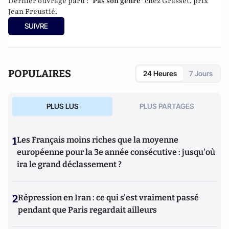
Dernier ouvrage paru : "
Pas son genre
" chez Grasset, prix
Jean Freustié.
SUIVRE
POPULAIRES
24 Heures
7 Jours
PLUS LUS
PLUS PARTAGES
1
Les Français moins riches que la moyenne
européenne pour la 3e année consécutive : jusqu'où
ira le grand déclassement ?
2
Répression en Iran : ce qui s'est vraiment passé
pendant que Paris regardait ailleurs