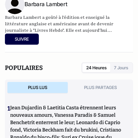
Barbara Lambert
Barbara Lambert a goûté à l'édition et enseigné la
littérature anglaise et américaine avant de devenir
journaliste à "Livres Hebdo". Elle est aujourd'hui
responsable des rubriques société/idées d'Atlantico.fr.
SUIVRE
POPULAIRES
24 Heures
7 Jours
PLUS LUS
PLUS PARTAGES
1
Jean Dujardin & Laetitia Casta étrennent leurs
nouveaux amours, Vanessa Paradis & Samuel
Benchetrit enterrent le leur; Leonardo di Caprio
fond, Victoria Beckham fait du brukini, Cristiano
Ronaldo du bisco-fils; Suri ex Cruise joue du