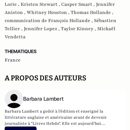
Lorie ,
Kristen Stewart ,
Casper Smart ,
Jennifer
Aniston ,
Whitney Houston ,
Thomas Hollande ,
communication de François Hollande ,
Sébastien
Tellier ,
Jennifer Lopez ,
Taylor Kinney ,
Mickaël
Vendetta
THEMATIQUES
France
A PROPOS DES AUTEURS
Barbara Lambert
Barbara Lambert a goûté à l'édition et enseigné la
littérature anglaise et américaine avant de devenir
journaliste à "Livres Hebdo". Elle est aujourd'hui
responsable des rubriques société/idées d'Atlantico.fr.