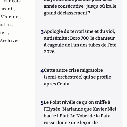
,
François
année consécutive : jusqu'où ira le
usconi ,
grand déclassement ?
 Védrine ,
stan ,
3
Apologie du terrorisme et du viol,
ier ,
antisémite : Boro 700, le chanteur
Archives
à cagoule de l’un des tubes de l’été
2026
4
Cette autre crise migratoire
(semi-orchestrée) qui se profile
après Ceuta
5
Le Point révèle ce qu'on sniffe à
l'Elysée, Marianne que Xavier Niel
hacke l'Etat; Le Nobel de la Paix
russe donne une leçon de