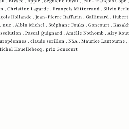
SK ,
Elysée ,
Apple ,
Ségolène Royal ,
Jean-François Copé 
n ,
Christine Lagarde ,
François Mitterrand ,
Silvio Berl
çois Hollande ,
Jean-Pierre Raffarin ,
Gallimard ,
Hubert
 ,
nue ,
Albin Michel ,
Stéphane Fouks ,
Goncourt ,
Kazakh
issolution ,
Pascal Quignard ,
Amélie Nothomb ,
Airy Rout
européennes ,
claude serillon ,
NSA ,
Maurice Lantourne ,
ichel Houellebecq ,
prix Goncourt