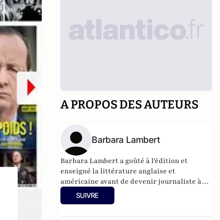
A PROPOS DES AUTEURS
Barbara Lambert
Barbara Lambert a goûté à l'édition et
enseigné la littérature anglaise et
américaine avant de devenir journaliste à
"Livres Hebdo". Elle est aujourd'hui
SUIVRE
responsable des rubriques société/idées
d'Atlantico.fr.