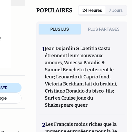
POPULAIRES
24 Heures
7 Jours
PLUS LUS
PLUS PARTAGES
e
1
Jean Dujardin & Laetitia Casta
étrennent leurs nouveaux
amours, Vanessa Paradis &
Samuel Benchetrit enterrent le
leur; Leonardo di Caprio fond,
Victoria Beckham fait du brukini,
SER
Cristiano Ronaldo du bisco-fils;
Suri ex Cruise joue du
ogle
Shakespeare queer
2
Les Français moins riches que la
moyenne européenne pour la 3e