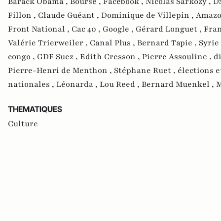
Barack Obama ,
Bourse ,
Facebook ,
Nicolas Sarkozy ,
D
Fillon ,
Claude Guéant ,
Dominique de Villepin ,
Amazo
Front National ,
Cac 40 ,
Google ,
Gérard Longuet ,
Fran
Valérie Trierweiler ,
Canal Plus ,
Bernard Tapie ,
Syrie
congo ,
GDF Suez ,
Edith Cresson ,
Pierre Assouline ,
d
Pierre-Henri de Menthon ,
Stéphane Ruet ,
élections 
nationales ,
Léonarda ,
Lou Reed ,
Bernard Muenkel ,
M
THEMATIQUES
Culture