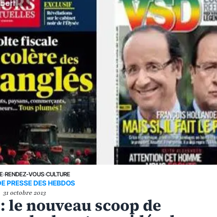
E
›
RENDEZ-VOUS
›
CULTURE
DE PRESSE DES HEBDOS
31 octobre 2013
 : le nouveau scoop de