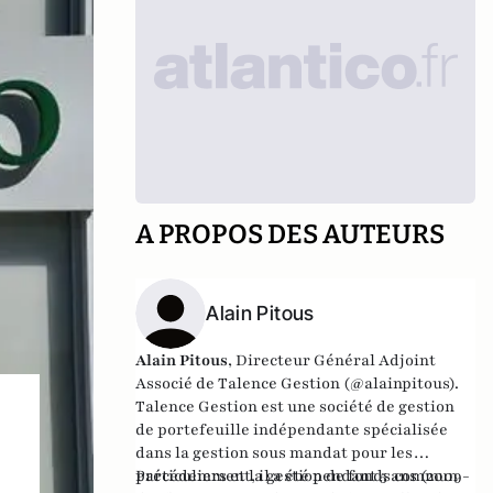
A PROPOS DES AUTEURS
Alain Pitous
Alain Pitous
, Directeur Général Adjoint
Associé de
Talence Gestion
(@alainpitous).
Talence Gestion
est une société de gestion
de portefeuille indépendante spécialisée
dans la gestion sous mandat pour les
particuliers et la gestion de fonds commun
Précédemment, il a été pendant 5 ans (2009-