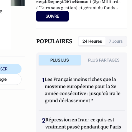
de placement en actions.
2014) Deputy CIO d’Amundi (850 Milliards
d’Euro sous gestion) et gérant du fonds
e
Amundi Patrimoine de 2012 à juillet 2014.
SUIVRE
POPULAIRES
24 Heures
7 Jours
PLUS LUS
PLUS PARTAGES
SER
1
Les Français moins riches que la
ogle
moyenne européenne pour la 3e
année consécutive : jusqu'où ira le
grand déclassement ?
2
Répression en Iran : ce qui s'est
vraiment passé pendant que Paris