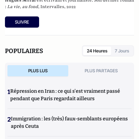
Hugues Serraf
est écrivain et journaliste. Son dernier roman
:
La vie, au fond
, Intervalles, 2022
SUIVRE
POPULAIRES
24 Heures
7 Jours
PLUS LUS
PLUS PARTAGES
1
Répression en Iran : ce qui s'est vraiment passé
pendant que Paris regardait ailleurs
2
Immigration : les (très) faux-semblants européens
après Ceuta