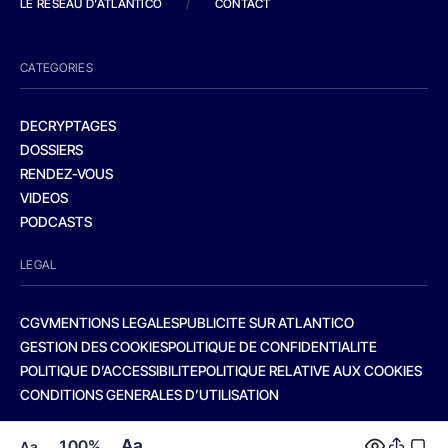
LE RESEAU D'ATLANTICO
/
CONTACT
CATEGORIES
DECRYPTAGES
DOSSIERS
RENDEZ-VOUS
VIDEOS
PODCASTS
LEGAL
CGV
MENTIONS LEGALES
PUBLICITE SUR ATLANTICO
GESTION DES COOKIES
POLITIQUE DE CONFIDENTIALITE
POLITIQUE D’ACCESSIBILITE
POLITIQUE RELATIVE AUX COOKIES
CONDITIONS GENERALES D’UTILISATION
Aa
100%
Aa