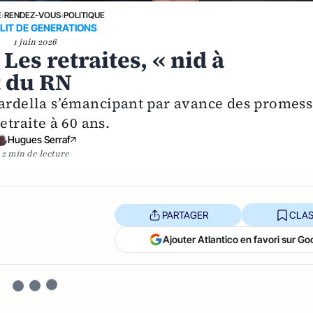
E
›
RENDEZ-VOUS
›
POLITIQUE
LIT DE GENERATIONS
1 juin 2026
 Les retraites, « nid à
 du RN
Bardella s’émancipant par avance des promess
etraite à 60 ans.
Hugues Serraf
2 min de lecture
PARTAGER
CLAS
Ajouter Atlantico en favori sur Go