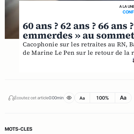
A LA UN
CONF
60 ans ? 62 ans ? 66 ans ?
emmerdes » au sommet
Cacophonie sur les retraites au RN, 
de Marine Le Pen sur le retour de la r
Aa
100%
Écoutez cet article
0:00min
Aa
MOTS-CLES