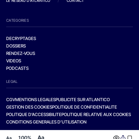
LE RESEAU D'ATLANTICO
/
CONTACT
CATEGORIES
DECRYPTAGES
DOSSIERS
RENDEZ-VOUS
VIDEOS
PODCASTS
LEGAL
CGV
MENTIONS LEGALES
PUBLICITE SUR ATLANTICO
GESTION DES COOKIES
POLITIQUE DE CONFIDENTIALITE
POLITIQUE D’ACCESSIBILITE
POLITIQUE RELATIVE AUX COOKIES
CONDITIONS GENERALES D’UTILISATION
Aa
100%
Aa