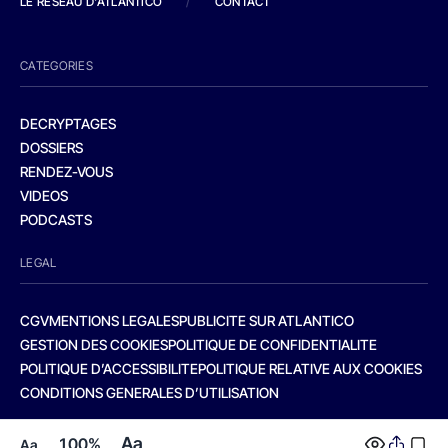
LE RESEAU D'ATLANTICO
/
CONTACT
CATEGORIES
DECRYPTAGES
DOSSIERS
RENDEZ-VOUS
VIDEOS
PODCASTS
LEGAL
CGV
MENTIONS LEGALES
PUBLICITE SUR ATLANTICO
GESTION DES COOKIES
POLITIQUE DE CONFIDENTIALITE
POLITIQUE D’ACCESSIBILITE
POLITIQUE RELATIVE AUX COOKIES
CONDITIONS GENERALES D’UTILISATION
Aa
100%
Aa