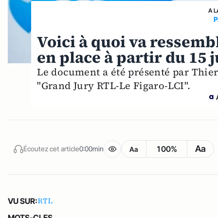
A L
P
Voici à quoi va ressemb
en place à partir du 15 
Le document a été présenté par Thie
"Grand Jury RTL-Le Figaro-LCI".
Aa
100%
Écoutez cet article
0:00min
Aa
RTL
VU SUR:
MOTS-CLES