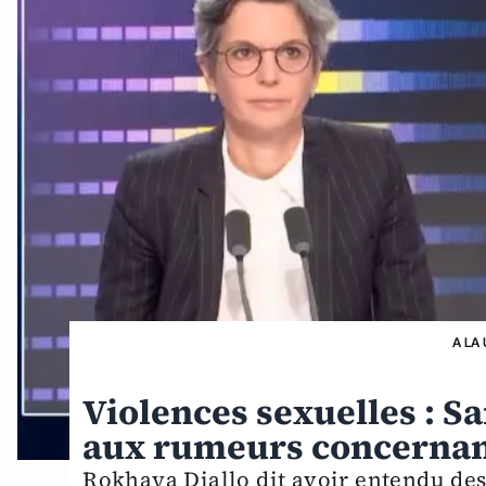
A LA
Violences sexuelles : S
aux rumeurs concernan
Rokhaya Diallo dit avoir entendu d