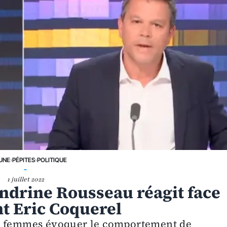
 UNE
›
PÉPITES
›
POLITIQUE
-
1 juillet 2022
andrine Rousseau réagit face
t Eric Coquerel
es femmes évoquer le comportement de