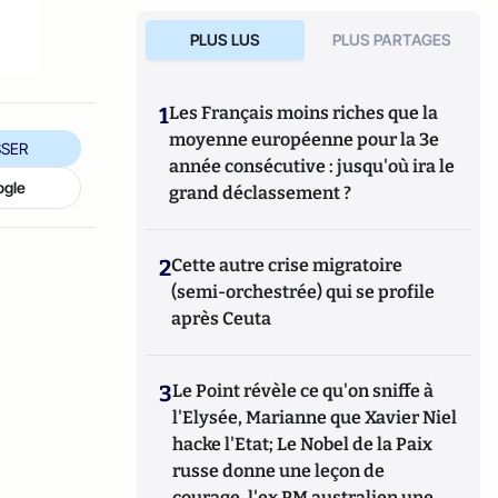
PLUS LUS
PLUS PARTAGES
1
Les Français moins riches que la
moyenne européenne pour la 3e
SER
année consécutive : jusqu'où ira le
ogle
grand déclassement ?
2
Cette autre crise migratoire
(semi-orchestrée) qui se profile
après Ceuta
3
Le Point révèle ce qu'on sniffe à
l'Elysée, Marianne que Xavier Niel
hacke l'Etat; Le Nobel de la Paix
russe donne une leçon de
courage, l'ex PM australien une