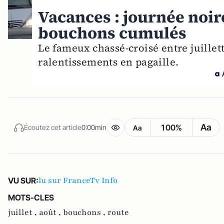
Vacances : journée noir
bouchons cumulés
Le fameux chassé-croisé entre juillett
ralentissements en pagaille.
Aa
100%
Écoutez cet article
0:00min
Aa
lu sur FranceTv Info
VU SUR:
MOTS-CLES
juillet ,
août ,
bouchons ,
route