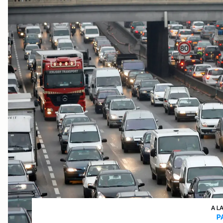
A L
P