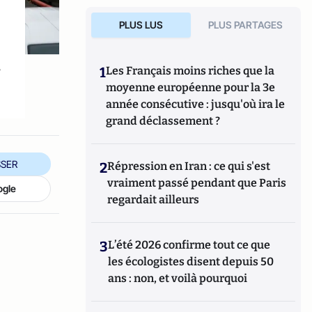
PLUS LUS
PLUS PARTAGES
s
1
Les Français moins riches que la
moyenne européenne pour la 3e
année consécutive : jusqu'où ira le
grand déclassement ?
SER
2
Répression en Iran : ce qui s'est
vraiment passé pendant que Paris
ogle
regardait ailleurs
3
L’été 2026 confirme tout ce que
les écologistes disent depuis 50
ans : non, et voilà pourquoi