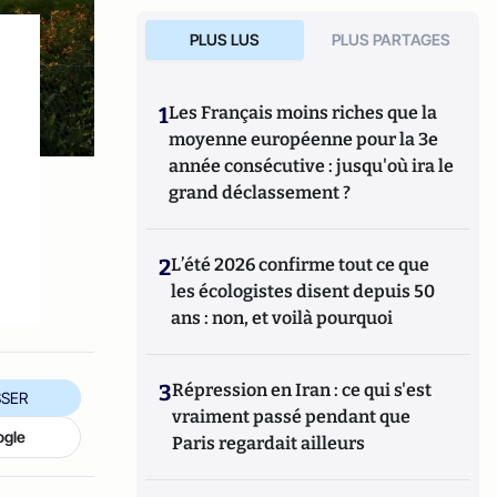
PLUS LUS
PLUS PARTAGES
1
Les Français moins riches que la
moyenne européenne pour la 3e
année consécutive : jusqu'où ira le
grand déclassement ?
2
L’été 2026 confirme tout ce que
les écologistes disent depuis 50
ans : non, et voilà pourquoi
3
Répression en Iran : ce qui s'est
SER
vraiment passé pendant que
ogle
Paris regardait ailleurs