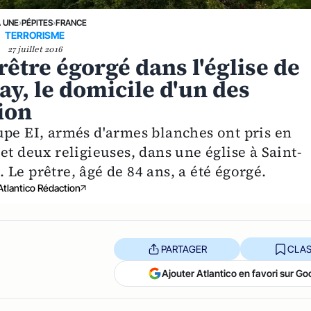
A UNE
›
PÉPITES
›
FRANCE
TERRORISME
27 juillet 2016
rêtre égorgé dans l'église de
y, le domicile d'un des
ion
upe EI, armés d'armes blanches ont pris en
et deux religieuses, dans une église à Saint-
Le prêtre, âgé de 84 ans, a été égorgé.
Atlantico Rédaction
PARTAGER
CLAS
Ajouter Atlantico en favori sur Go