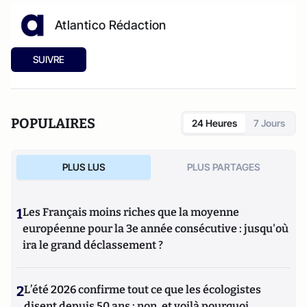
Atlantico Rédaction
SUIVRE
POPULAIRES
24 Heures
7 Jours
PLUS LUS
PLUS PARTAGES
1
Les Français moins riches que la moyenne
européenne pour la 3e année consécutive : jusqu'où
ira le grand déclassement ?
2
L’été 2026 confirme tout ce que les écologistes
disent depuis 50 ans : non, et voilà pourquoi