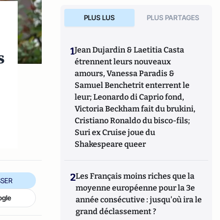
PLUS LUS
PLUS PARTAGES
1
Jean Dujardin & Laetitia Casta
s
étrennent leurs nouveaux
amours, Vanessa Paradis &
Samuel Benchetrit enterrent le
leur; Leonardo di Caprio fond,
Victoria Beckham fait du brukini,
Cristiano Ronaldo du bisco-fils;
Suri ex Cruise joue du
Shakespeare queer
2
Les Français moins riches que la
SER
moyenne européenne pour la 3e
ogle
année consécutive : jusqu'où ira le
grand déclassement ?