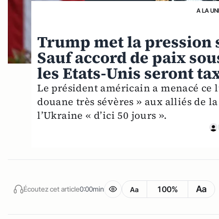
A LA UN
Trump met la pression su
Sauf accord de paix sous
les Etats-Unis seront ta
Le président américain a menacé ce lu
douane très sévères » aux alliés de la
l’Ukraine « d’ici 50 jours ».
Aa
100%
Écoutez cet article
0:00min
Aa