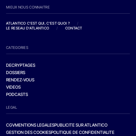
MIEUX NOUS CONNAITRE
ATLANTICO C'EST QUI, C'EST QUOI ?
/
LE RESEAU D'ATLANTICO
/
CONTACT
CATEGORIES
DECRYPTAGES
DOSSIERS
RENDEZ-VOUS
VIDEOS
PODCASTS
LEGAL
CGV
MENTIONS LEGALES
PUBLICITE SUR ATLANTICO
GESTION DES COOKIES
POLITIQUE DE CONFIDENTIALITE