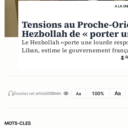
A LA UN
Tensions au Proche-Orie
Hezbollah de « porter u
Le Hezbollah «porte une lourde respo
Liban, estime le gouvernement frança
R
Aa
100%
Écoutez cet article
0:00min
Aa
MOTS-CLES