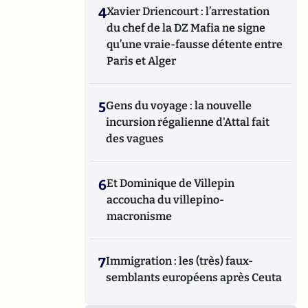
4
Xavier Driencourt : l’arrestation
du chef de la DZ Mafia ne signe
qu’une vraie-fausse détente entre
Paris et Alger
5
Gens du voyage : la nouvelle
incursion régalienne d'Attal fait
des vagues
6
Et Dominique de Villepin
accoucha du villepino-
macronisme
7
Immigration : les (très) faux-
semblants européens après Ceuta