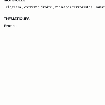
MOTS-CLES
Telegram ,
extrême droite ,
menaces terroristes ,
mus
THEMATIQUES
France