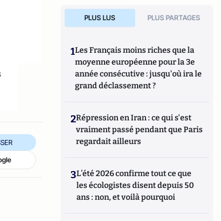
PLUS LUS
PLUS PARTAGES
1
Les Français moins riches que la
moyenne européenne pour la 3e
s
année consécutive : jusqu'où ira le
grand déclassement ?
2
Répression en Iran : ce qui s'est
vraiment passé pendant que Paris
regardait ailleurs
SER
ogle
3
L’été 2026 confirme tout ce que
les écologistes disent depuis 50
ans : non, et voilà pourquoi