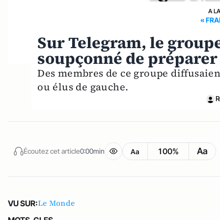
A L
« FRA
Sur Telegram, le group
soupçonné de préparer 
Des membres de ce groupe diffusaient
ou élus de gauche.
R
Aa
100%
Écoutez cet article
0:00min
Aa
Le Monde
VU SUR: