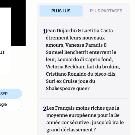
PLUS LUS
PLUS PARTAGES
1
Jean Dujardin & Laetitia Casta
étrennent leurs nouveaux
amours, Vanessa Paradis &
ur
Samuel Benchetrit enterrent le
leur; Leonardo di Caprio fond,
Victoria Beckham fait du brukini,
Cristiano Ronaldo du bisco-fils;
Suri ex Cruise joue du
Shakespeare queer
SER
ogle
2
Les Français moins riches que la
moyenne européenne pour la 3e
année consécutive : jusqu'où ira le
grand déclassement ?