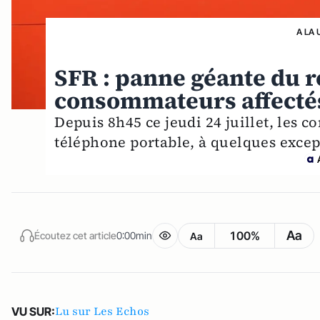
A LA 
SFR : panne géante du r
consommateurs affecté
Depuis 8h45 ce jeudi 24 juillet, les 
téléphone portable, à quelques excep
Aa
100%
Écoutez cet article
0:00min
Aa
Lu sur Les Echos
VU SUR: