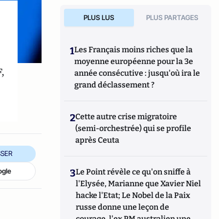
PLUS LUS
PLUS PARTAGES
1
Les Français moins riches que la
moyenne européenne pour la 3e
,
année consécutive : jusqu'où ira le
grand déclassement ?
2
Cette autre crise migratoire
(semi-orchestrée) qui se profile
après Ceuta
SER
ogle
3
Le Point révèle ce qu'on sniffe à
l'Elysée, Marianne que Xavier Niel
hacke l'Etat; Le Nobel de la Paix
russe donne une leçon de
courage, l'ex PM australien une