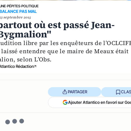
 UNE
›
PÉPITES
›
POLITIQUE
 BALANCE PAS MAL
23 septembre 2015
partout où est passé Jean-
s Bygmalion"
udition libre par les enquêteurs de l’OCLCIFF
 laissé entendre que le maire de Meaux était
alion, selon L’Obs.
Atlantico Rédaction
PARTAGER
CLAS
Ajouter Atlantico en favori sur Go