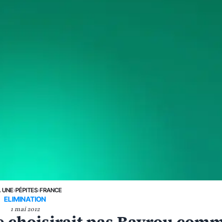
A UNE
›
PÉPITES
›
FRANCE
ELIMINATION
1 mai 2012