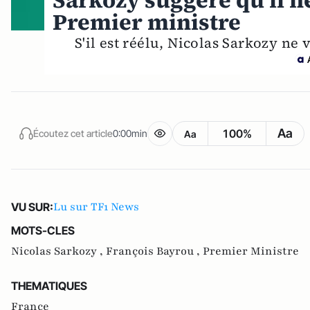
Sarkozy suggère qu'il 
Premier ministre
S'il est réélu, Nicolas Sarkozy ne
Aa
100%
Écoutez cet article
0:00min
Aa
Lu sur TF1 News
VU SUR:
MOTS-CLES
Nicolas Sarkozy ,
François Bayrou ,
Premier Ministre
THEMATIQUES
France