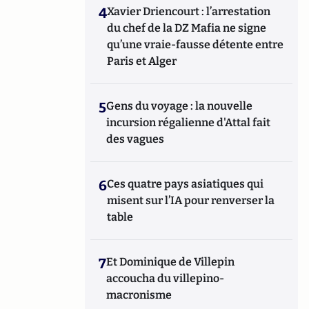
4
Xavier Driencourt : l’arrestation
du chef de la DZ Mafia ne signe
qu’une vraie-fausse détente entre
Paris et Alger
5
Gens du voyage : la nouvelle
incursion régalienne d'Attal fait
des vagues
6
Ces quatre pays asiatiques qui
misent sur l’IA pour renverser la
table
7
Et Dominique de Villepin
accoucha du villepino-
macronisme