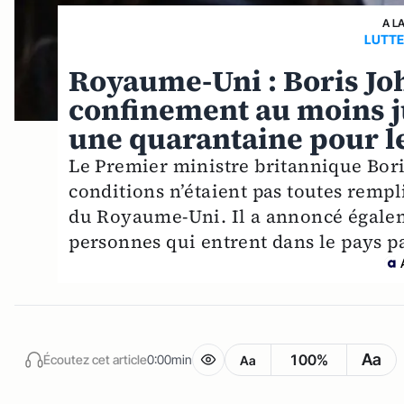
A L
LUTTE
Royaume-Uni : Boris Jo
confinement au moins ju
une quarantaine pour l
Le Premier ministre britannique Bor
conditions n’étaient pas toutes remp
du Royaume-Uni. Il a annoncé égalem
personnes qui entrent dans le pays pa
Aa
100%
Écoutez cet article
0:00min
Aa