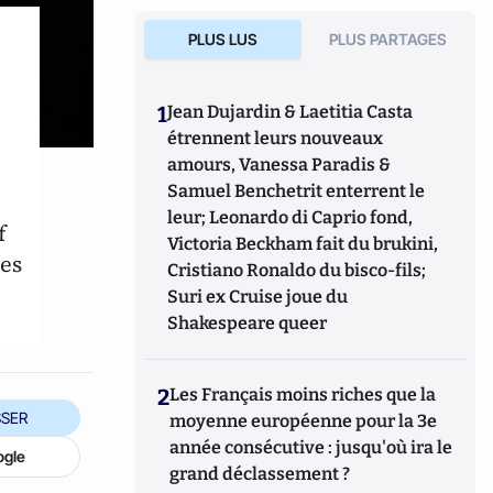
PLUS LUS
PLUS PARTAGES
1
Jean Dujardin & Laetitia Casta
étrennent leurs nouveaux
amours, Vanessa Paradis &
Samuel Benchetrit enterrent le
leur; Leonardo di Caprio fond,
f
Victoria Beckham fait du brukini,
es
Cristiano Ronaldo du bisco-fils;
Suri ex Cruise joue du
Shakespeare queer
2
Les Français moins riches que la
SER
moyenne européenne pour la 3e
année consécutive : jusqu'où ira le
ogle
grand déclassement ?