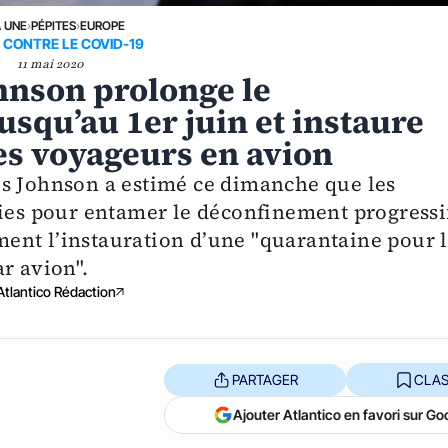
A UNE
›
PÉPITES
›
EUROPE
 CONTRE LE COVID-19
11 mai 2020
hnson prolonge le
squ’au 1er juin et instaure
es voyageurs en avion
is Johnson a estimé ce dimanche que les
lies pour entamer le déconfinement progressi
ent l’instauration d’une "quarantaine pour l
r avion".
Atlantico Rédaction
PARTAGER
CLAS
Ajouter Atlantico en favori sur Go