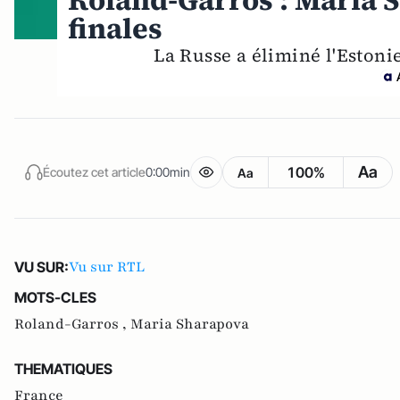
Roland-Garros : Maria 
finales
La Russe a éliminé l'Estoni
Aa
100%
Écoutez cet article
0:00min
Aa
Vu sur RTL
VU SUR:
MOTS-CLES
Roland-Garros ,
Maria Sharapova
THEMATIQUES
France