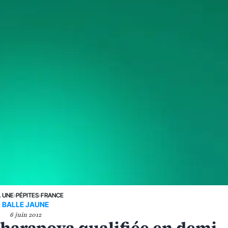
A UNE
›
PÉPITES
›
FRANCE
BALLE JAUNE
6 juin 2012