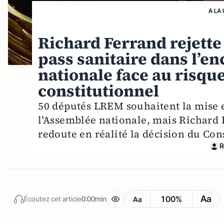
A LA
Richard Ferrand rejette 
pass sanitaire dans l’e
nationale face au risqu
constitutionnel
50 députés LREM souhaitent la mise e
l'Assemblée nationale, mais Richard F
redoute en réalité la décision du Con
R
Aa
100%
Écoutez cet article
0:00min
Aa