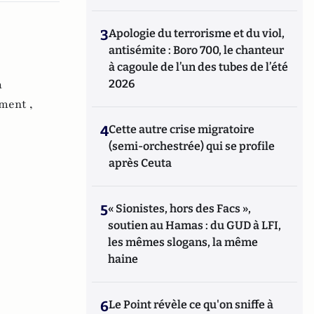
3
Apologie du terrorisme et du viol,
antisémite : Boro 700, le chanteur
à cagoule de l’un des tubes de l’été
a
2026
ent ,
4
Cette autre crise migratoire
(semi-orchestrée) qui se profile
après Ceuta
5
« Sionistes, hors des Facs »,
soutien au Hamas : du GUD à LFI,
les mêmes slogans, la même
haine
6
Le Point révèle ce qu'on sniffe à