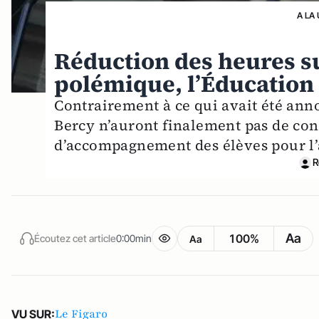
A LA
Réduction des heures su
polémique, l’Éducation 
Contrairement à ce qui avait été ann
Bercy n’auront finalement pas de cons
d’accompagnement des élèves pour l’
R
Aa
100%
Écoutez cet article
0:00min
Aa
Le Figaro
VU SUR: