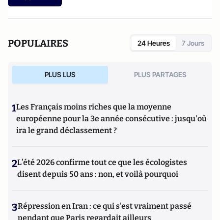
POPULAIRES
24 Heures
7 Jours
PLUS LUS
PLUS PARTAGES
1
Les Français moins riches que la moyenne
européenne pour la 3e année consécutive : jusqu'où
ira le grand déclassement ?
2
L’été 2026 confirme tout ce que les écologistes
disent depuis 50 ans : non, et voilà pourquoi
3
Répression en Iran : ce qui s'est vraiment passé
pendant que Paris regardait ailleurs