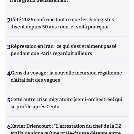
ira le grand déclassement ?
2
L’été 2026 confirme tout ce que les écologistes
disent depuis 50 ans : non, et voilà pourquoi
3
Répression en Iran : ce qui s'est vraiment passé
pendant que Paris regardait ailleurs
4
Gens du voyage : la nouvelle incursion régalienne
d'Attal fait des vagues
5
Cette autre crise migratoire (semi-orchestrée) qui
se profile après Ceuta
6
Xavier Driencourt : "L’arrestation du chef de la DZ
Mafia ne signe qu’une vraie-fausse détente entre