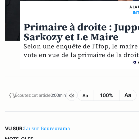
A LA
IN
Primaire à droite : Jupp
Sarkozy et Le Maire
Selon une enquête de l'Ifop, le maire
vote en vue de la primaire de la droi
Aa
100%
Écoutez cet article
0:00min
Aa
Lu sur Boursorama
VU SUR:
MOTS-CLES