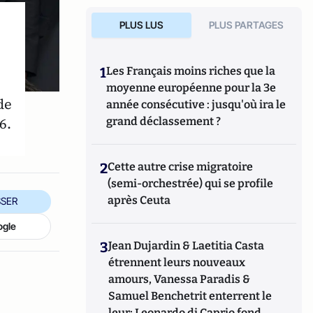
PLUS LUS
PLUS PARTAGES
1
Les Français moins riches que la
moyenne européenne pour la 3e
de
année consécutive : jusqu'où ira le
6.
grand déclassement ?
2
Cette autre crise migratoire
(semi-orchestrée) qui se profile
après Ceuta
SER
ogle
3
Jean Dujardin & Laetitia Casta
étrennent leurs nouveaux
amours, Vanessa Paradis &
Samuel Benchetrit enterrent le
leur; Leonardo di Caprio fond,