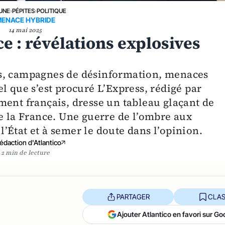
 UNE
›
PÉPITES
›
POLITIQUE
ENACE HYBRIDE
14 mai 2025
e : révélations explosives
es, campagnes de désinformation, menaces
l que s’est procuré L’Express, rédigé par
ment français, dresse un tableau glaçant de
re la France. Une guerre de l’ombre aux
 l’État et à semer le doute dans l’opinion.
édaction d'Atlantico
2 min de lecture
PARTAGER
CLAS
Ajouter Atlantico en favori sur Go