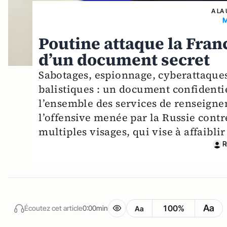
A LA
M
Poutine attaque la Franc
d’un document secret
Sabotages, espionnage, cyberattaqu
balistiques : un document confidentie
l’ensemble des services de renseigne
l’offensive menée par la Russie cont
multiples visages, qui vise à affaiblir
R
Aa
100%
Écoutez cet article
0:00min
Aa