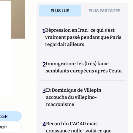
PLUS LUS
PLUS PARTAGES
1
Répression en Iran : ce qui s'est
vraiment passé pendant que Paris
regardait ailleurs
2
Immigration : les (très) faux-
semblants européens après Ceuta
3
Et Dominique de Villepin
accoucha du villepino-
macronisme
SER
4
Record du CAC 40 mais
ogle
croissance nulle : voilà ce que