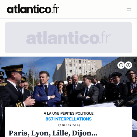
A LA UNE
›
PÉPITES
›
POLITIQUE
867 INTERPELLATIONS
27 mars 2024
Paris, Lyon, Lille, Dijon...