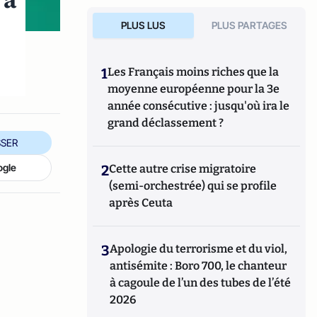
 à
PLUS LUS
PLUS PARTAGES
1
Les Français moins riches que la
moyenne européenne pour la 3e
année consécutive : jusqu'où ira le
grand déclassement ?
SER
ogle
2
Cette autre crise migratoire
(semi-orchestrée) qui se profile
après Ceuta
3
Apologie du terrorisme et du viol,
antisémite : Boro 700, le chanteur
à cagoule de l’un des tubes de l’été
2026