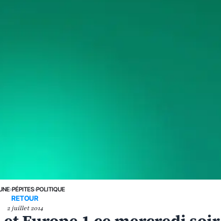
 UNE
›
PÉPITES
›
POLITIQUE
RETOUR
2 juillet 2014