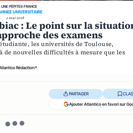
A UNE
›
PÉPITES
›
FRANCE
'ANNEE UNIVERSITAIRE
2 mai 2018
iac : Le point sur la situatio
l'approche des examens
tudiante, les universités de Toulouse,
à de nouvelles difficultés à mesure que les
Atlantico Rédaction
PARTAGER
CLAS
Ajouter Atlantico en favori sur Go