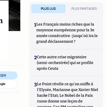
PLUS LUS
PLUS PARTAGES
n
1
Les Français moins riches que la
moyenne européenne pour la 3e
année consécutive : jusqu'où ira le
grand déclassement ?
2
Cette autre crise migratoire
(semi-orchestrée) qui se profile
après Ceuta
SER
3
Le Point révèle ce qu'on sniffe à
ogle
l'Elysée, Marianne que Xavier Niel
hacke l'Etat; Le Nobel de la Paix
russe donne une leçon de
courage, l'ex PM australien une