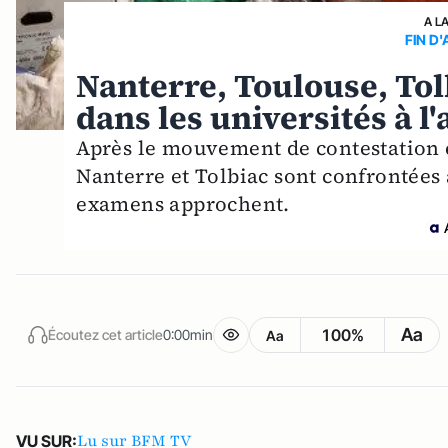
A L
FIN D
Nanterre, Toulouse, Tolb
dans les universités à 
Après le mouvement de contestation é
Nanterre et Tolbiac sont confrontées 
examens approchent.
Aa
100%
Écoutez cet article
0:00min
Aa
Lu sur BFM TV
VU SUR: