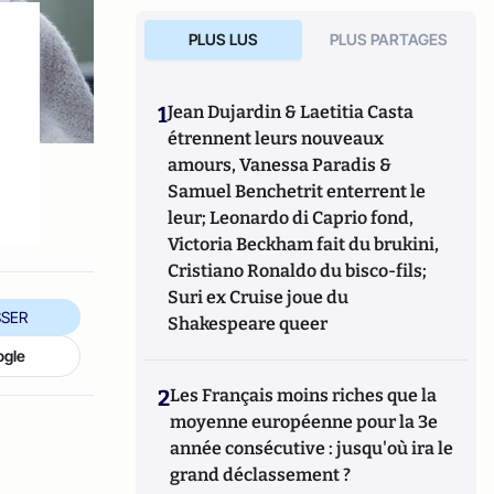
PLUS LUS
PLUS PARTAGES
1
Jean Dujardin & Laetitia Casta
étrennent leurs nouveaux
s
amours, Vanessa Paradis &
Samuel Benchetrit enterrent le
leur; Leonardo di Caprio fond,
Victoria Beckham fait du brukini,
Cristiano Ronaldo du bisco-fils;
Suri ex Cruise joue du
SER
Shakespeare queer
ogle
2
Les Français moins riches que la
moyenne européenne pour la 3e
année consécutive : jusqu'où ira le
grand déclassement ?